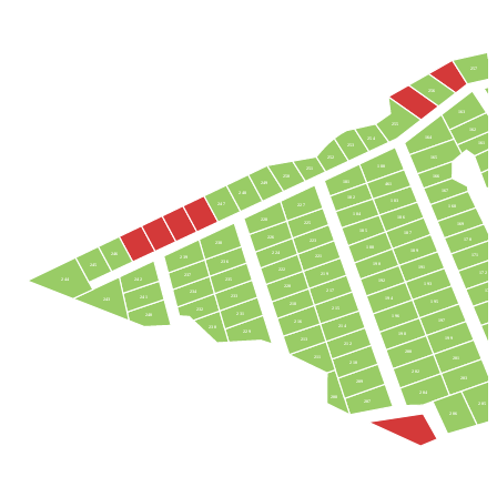
257
256
163
255
162
164
254
161
253
160
252
165
180
251
250
166
181
249
461
167
248
182
183
247
227
168
184
186
228
225
169
185
187
226
170
223
238
188
189
224
246
171
221
239
236
190
245
191
222
172
219
237
242
235
244
192
193
220
217
173
234
233
241
194
243
195
218
215
232
17
231
240
196
197
216
214
230
229
198
199
213
212
200
211
201
210
202
203
209
204
208
207
205
206