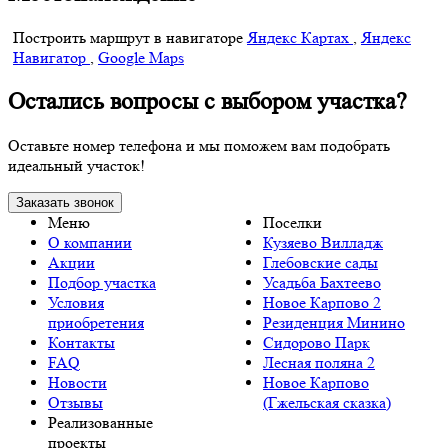
Построить маршрут в навигаторе
Яндекс Картах
,
Яндекс
Навигатор
,
Google Maps
Остались вопросы с выбором участка?
Оставьте номер телефона и мы поможем вам подобрать
идеальный участок!
Заказать звонок
Меню
Поселки
О компании
Кузяево Вилладж
Акции
Глебовские сады
Подбор участка
Усадьба Бахтеево
Условия
Новое Карпово 2
приобретения
Резиденция Минино
Контакты
Сидорово Парк
FAQ
Лесная поляна 2
Новости
Новое Карпово
Отзывы
(Гжельская сказка)
Реализованные
проекты