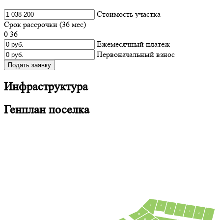
Cтоимость участка
Срок рассрочки (
36
мес)
0
36
Ежемесячный платеж
Первоначальный взнос
Подать заявку
Инфраструктура
Генплан поселка
7
6
5
4
3
2
14
1
13