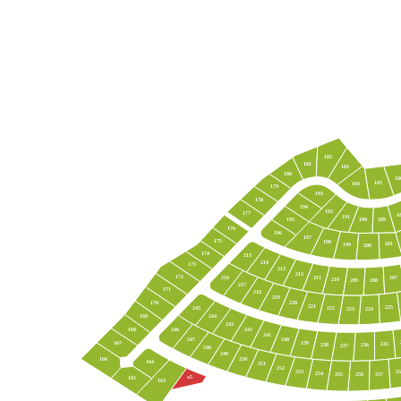
182
181
183
180
18
185
184
179
193
178
194
192
177
1
191
190
189
195
176
196
197
175
198
201
199
200
174
215
214
173
213
212
172
211
207
216
210
208
209
217
171
218
219
220
170
221
225
245
222
224
223
169
244
243
168
242
246
241
247
240
239
167
235
238
236
237
248
249
250
166
164
251
252
253
25
254
257
255
256
о5
165
163