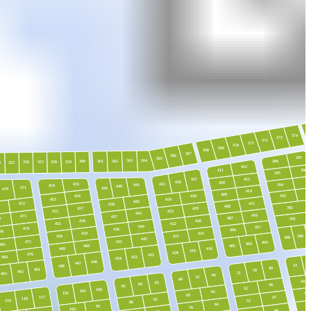
374
373
372
371
370
369
368
367
366
397
365
363
364
361
362
360
396
359
358
356
357
4
355
412
398
411
395
427
413
39
426
410
455
425
394
441
454
440
471
439
470
414
409
456
428
393
453
424
442
415
472
438
408
8
392
457
429
423
452
443
416
473
437
407
7
391
430
458
422
451
444
417
474
436
406
66
459
431
450
421
389
390
445
475
435
403
404
465
460
405
449
418
419
420
476
432
433
464
434
446
447
33
448
49
461
50
462
51
463
66
67
68
34
83
84
48
85
52
100
101
65
35
102
69
117
47
118
82
53
119
86
64
3
99
70
103
46