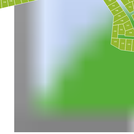
142
158
159
141
122
140
139
138
137
135
134
136
133
132
131