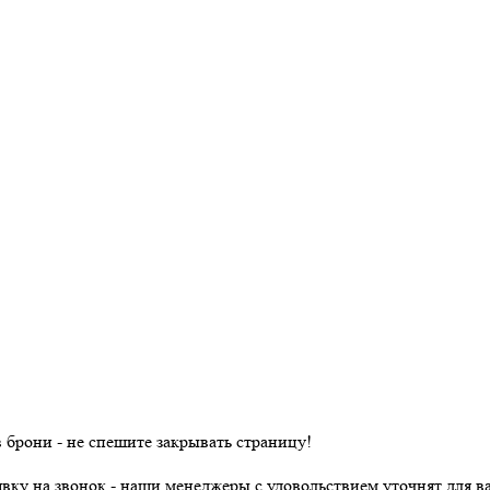
в брони - не спешите закрывать страницу!
явку на звонок - наши менеджеры с удовольствием уточнят для ва