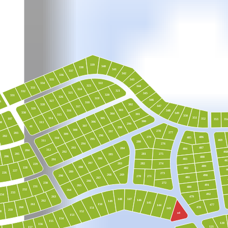
339
340
338
341
337
342
336
335
343
334
322
323
344
333
324
321
332
325
345
320
331
326
319
346
327
6
318
328
302
347
317
329
303
348
316
330
349
304
301
315
350
351
305
314
187
352
353
35
300
306
313
88
299
307
41
298
308
278
297
277
203
309
296
202
279
486
485
310
295
469
311
280
294
276
293
487
284
484
312
204
46
292
205
281
275
285
206
488
286
483
291
46
287
283
274
282
229
489
288
228
482
4
227
289
226
273
268
269
490
290
270
271
481
267
266
230
272
491
265
231
480
232
264
233
492
234
263
479
148
147
146
262
149
145
261
150
477
144
260
478
151
143
259
152
8
о4
153
154
155
120
156
121
157