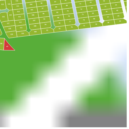
81
54
116
87
63
98
71
124
123
104
45
80
115
55
88
62
97
72
105
44
79
114
56
89
61
96
73
106
125
43
78
113
126
57
90
60
95
74
107
42
77
112
58
91
127
59
94
75
108
76
111
128
92
93
109
110
129
130
о3