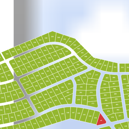
339
340
338
341
337
342
336
335
343
334
322
323
344
333
324
321
332
325
345
320
331
326
319
346
327
6
318
328
302
347
317
329
303
348
316
330
349
304
301
315
350
351
305
314
187
352
353
35
300
306
313
88
299
307
41
298
308
278
297
277
203
309
296
202
279
486
485
310
295
469
311
280
294
276
293
487
284
484
312
204
46
292
205
281
275
285
206
488
286
483
291
46
287
283
274
282
229
489
288
228
482
4
227
289
226
273
268
269
490
290
270
271
481
267
266
230
272
491
265
231
480
232
264
233
492
234
263
479
148
147
146
262
149
145
261
150
477
144
260
478
151
143
259
152
8
о4
153
154
155
120
156
121
157