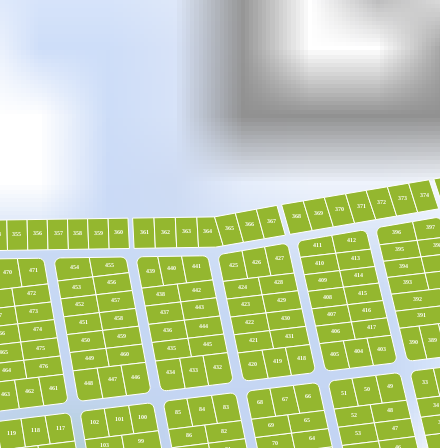
374
373
372
371
370
369
368
367
366
397
365
363
364
361
362
360
396
359
358
356
357
4
355
412
398
411
395
427
413
39
426
410
455
425
394
441
454
440
471
439
470
414
409
456
428
393
453
424
442
415
472
438
408
8
392
457
429
423
452
443
416
473
437
407
7
391
430
458
422
451
444
417
474
436
406
66
459
431
450
421
389
390
445
475
435
403
404
465
460
405
449
418
419
420
476
432
433
464
434
446
447
33
448
49
461
50
462
51
463
66
67
68
34
83
84
48
85
52
100
101
65
35
102
69
117
47
118
82
53
119
86
64
3
99
70
103
46