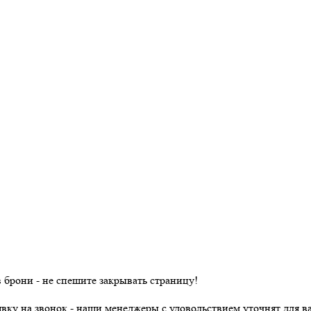
в брони - не спешите закрывать страницу!
явку на звонок - наши менеджеры с удовольствием уточнят для ва