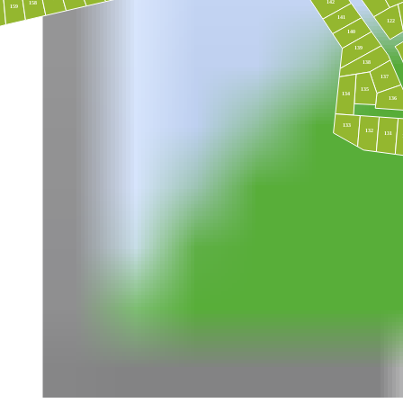
142
158
159
141
122
140
139
138
137
135
134
136
133
132
131