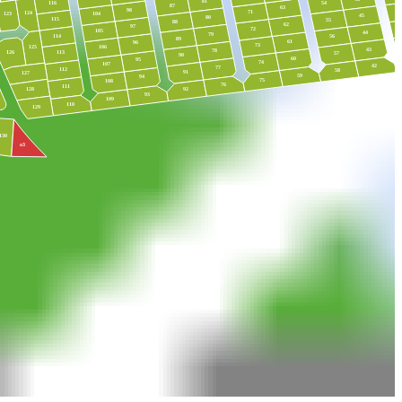
81
54
116
87
63
98
71
124
123
104
45
80
115
55
88
62
97
72
105
44
79
114
56
89
61
96
73
106
125
43
78
113
126
57
90
60
95
74
107
42
77
112
58
91
127
59
94
75
108
76
111
128
92
93
109
110
129
130
о3