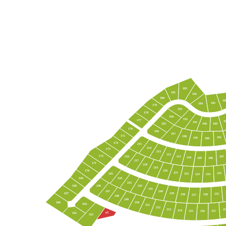
182
181
183
180
18
185
184
179
193
178
194
192
177
1
191
190
189
195
176
196
197
175
198
201
199
200
174
215
214
173
213
212
172
211
207
216
210
208
209
217
171
218
219
220
170
221
225
245
222
224
223
169
244
243
168
242
246
241
247
240
239
167
235
238
236
237
248
249
250
166
164
251
252
253
25
254
257
255
256
о5
165
163