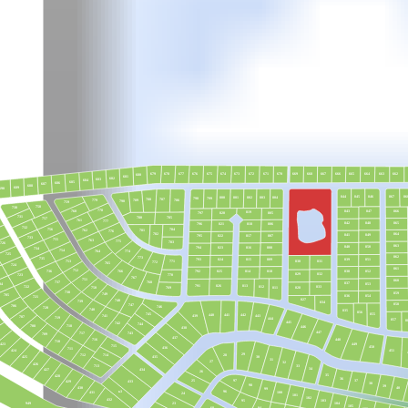
663
670
665
676
675
677
667
679
674
666
662
673
672
671
664
678
669
668
680
681
682
683
684
685
686
687
688
689
690
867
86
844
845
846
800
801
802
803
804
799
798
788
787
779
786
789
790
759
758
730
778
760
847
866
843
819
805
820
797
731
785
780
757
761
777
865
848
842
821
818
796
806
732
756
784
762
781
776
864
782
849
841
817
807
795
822
733
755
763
775
783
726
863
840
850
808
816
794
823
734
754
774
764
725
862
773
735
839
809
851
793
815
824
771
830
831
753
772
765
724
861
752
736
838
825
852
810
814
766
792
832
829
770
723
767
751
860
737
768
837
853
04
826
791
813
722
812
833
828
769
750
811
738
859
749
705
854
836
721
827
748
739
834
858
747
706
746
720
740
835
856
855
745
441
440
442
439
443
741
707
719
444
857
8
445
742
744
718
708
446
438
447
717
743
709
437
716
448
710
423
449
715
450
436
711
451
424
29
28
712
714
30
425
435
31
27
32
426
33
713
34
427
434
26
35
428
36
97
25
37
433
429
38
98
39
430
40
99
96
к3
431
100
24
101
102
432
103
95
23
104
949
105
68
94