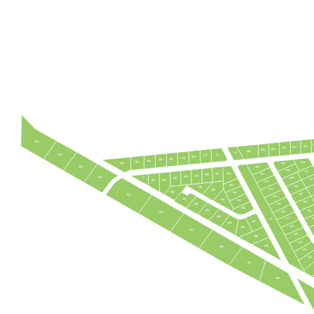
938
691
692
693
694
695
696
т3
939
т2
377
378
379
380
381
382
383
729
384
697
410
940
698
728
391
392
411
390
389
388
т1
941
387
699
727
385
386
412
393
700
399
413
398
400
394
701
942
414
401
397
395
702
415
402
396
403
703
416
943
404
т4
7
417
407
405
418
406
945
419
408
420
409
946
421
422
947
948