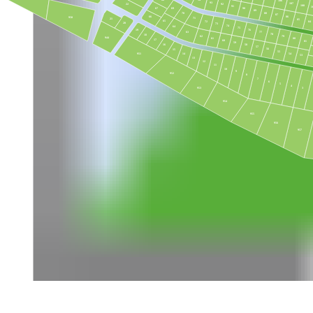
106
93
107
22
92
108
91
1
69
67
90
89
88
70
87
66
86
950
71
21
85
65
72
84
20
73
74
64
75
19
76
77
63
78
18
79
62
944
61
80
17
60
81
59
16
58
57
56
15
55
54
14
951
53
13
12
11
10
9
952
8
7
6
5
4
3
953
954
955
956
957