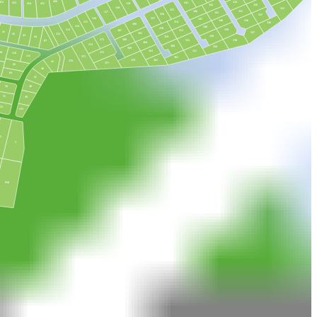
456
334
452
345
453
455
119
454
328
342
118
325
355
335
346
117
341
356
327
116
357
347
340
336
354
115
326
366
114
348
358
113
339
367
353
41
337
365
112
42
43
349
44
359
368
373
352
338
р3
364
374
360
350
369
351
363
372
09
110
111
375
361
362
370
376
45
371
82
46
83
47
48
50
51
49
52
т12
2
1
958