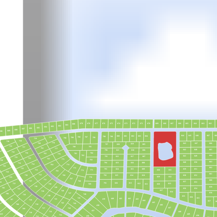
663
670
665
676
675
677
667
679
674
666
662
673
672
671
664
678
669
668
680
681
682
683
684
685
686
687
688
689
690
867
86
844
845
846
800
801
802
803
804
799
798
788
787
779
786
789
790
759
758
730
778
760
847
866
843
819
805
820
797
731
785
780
757
761
777
865
848
842
821
818
796
806
732
756
784
762
781
776
864
782
849
841
817
807
795
822
733
755
763
775
783
726
863
840
850
808
816
794
823
734
754
774
764
725
862
773
735
839
809
851
793
815
824
771
830
831
753
772
765
724
861
752
736
838
825
852
810
814
766
792
832
829
770
723
767
751
860
737
768
837
853
04
826
791
813
722
812
833
828
769
750
811
738
859
749
705
854
836
721
827
748
739
834
858
747
706
746
720
740
835
856
855
745
441
440
442
439
443
741
707
719
444
857
8
445
742
744
718
708
446
438
447
717
743
709
437
716
448
710
423
449
715
450
436
711