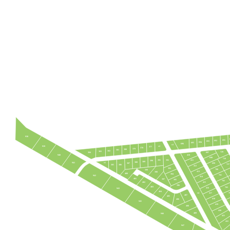
938
691
692
693
694
695
696
т3
939
т2
377
378
379
380
381
382
383
729
384
697
410
940
698
728
391
392
411
390
389
388
т1
941
387
699
727
385
386
412
393
700
399
413
398
400
394
701
942
414
401
397
395
702
415
402
396
403
703
416
943
404
т4
7
417
407
405
418
406
945
419
408
420
409
946
421
422
947