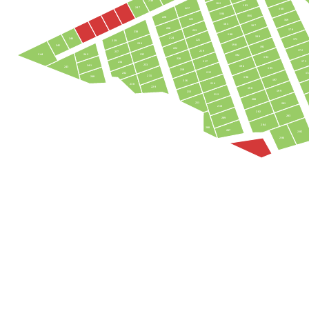
248
182
183
247
227
168
184
186
228
225
169
185
187
226
170
223
238
188
189
224
246
171
221
239
236
190
245
191
222
172
219
237
242
235
244
192
193
220
217
173
234
233
241
194
243
195
218
215
232
17
231
240
196
197
216
214
230
229
198
199
213
212
200
211
201
210
202
203
209
204
208
207
205
206