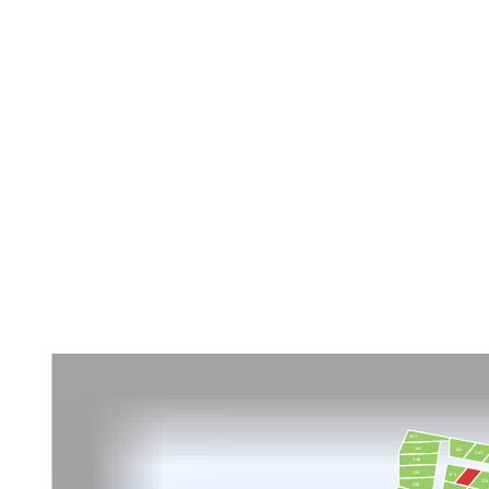
431
341
342
343
340
339
374
373
338