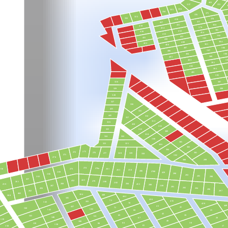
423
372
337
336
335
334
375
376
333
332
378
416
377
417
380
415
419
379
414
381
412
420
454
413
382
411
421
383
410
384
409
422
385
408
386
407
387
406
404
388
389
405
39
403
391
402
393
401
395
397
330
399
329
328
327
316
425
315
445
314
317
313
326
424
311
312
325
309
310
322
324
308
305
321
323
306
303
304
275
272
276
301
277
320
319
318
271
302
270
299
300
274
278а
273
281
258
283
258
286
278б
269
429
290
266
293
295
298
263
457
443
452
279
261
280
282
284
268
453
259
288
267
289
291
292
456
294
296
297
262
462
104
440
260
442
105
436
72
435
103
143
70
428
449
43
437
41
71
144
102
142
21
68
42
39
69
141
99
140
20
67
159
40
100
38
66
98
139
138
65
17
158
97