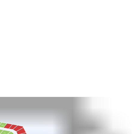
344
371