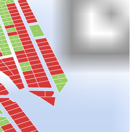
369
370
368
365
364
363
438
362
360
347
0
444
392
359
394
358
396
355
398
400
351
350
448
348
427
19