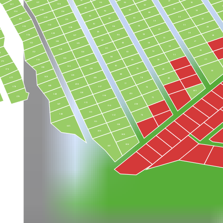
37
137
36
96
64
136
157
62
95
35
135
63
34
94
134
156
60
93
33
133
61
92
32
432
132
59
91
31
131
58
90
155
29
130
57
89
30
129
56
154
88
28
127
55
87
128
27
54
86
153
125
53
85
126
26
52
83
152
124
4
51
84
123
25
50
151
81
122
175
82
121
150
79
120
49
176
24
80
119
149
426
78
177
48
77
430
446
117
178
76
441
118
451
148
116
179
75
115
147
450
114
113
146
74
112
111
110
145
109
108
106
107