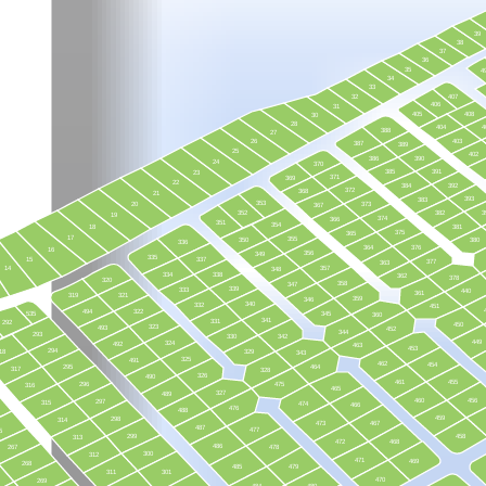
39
38
37
36
35
4
34
33
32
407
406
31
405
408
30
28
404
4
388
27
26
403
387
389
25
402
386
390
24
370
385
391
23
371
369
22
384
392
372
368
21
393
383
353
20
373
367
352
382
3
19
374
366
351
354
18
381
375
365
17
355
350
380
336
364
376
16
356
349
335
15
337
377
363
14
357
348
334
338
362
378
320
358
347
339
333
440
361
319
321
359
346
340
332
451
494
322
535
345
360
341
331
292
450
323
493
452
344
293
330
342
449
324
492
463
453
294
18
329
343
325
491
462
454
295
464
317
328
326
490
461
455
296
475
316
465
327
489
460
456
297
315
474
466
476
488
459
298
314
473
467
487
477
5
299
458
313
472
468
486
267
478
300
312
471
469
268
485
479
311
301
470
269
484
480