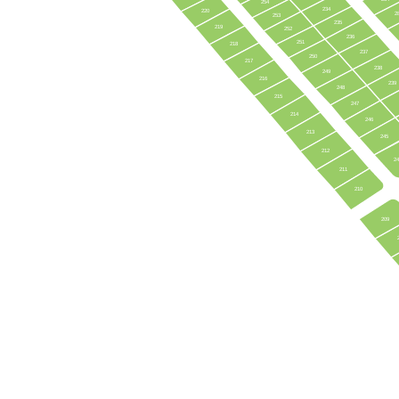
254
234
220
2
253
235
219
252
236
251
218
237
250
217
238
249
216
239
248
215
247
214
246
213
245
212
2
211
210
209