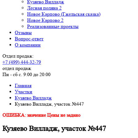
Кузяево Вилладж
Лесная поляна 2
Новое Карпово (Гжельская сказка)
Новое Карпово 2
Реализованные проекты
Отзывы
Вопрос-ответ
О компании
Отдел продаж:
+7 (499) 444-32-79
отдел продаж
Пн - сб с. 9:00 до 20:00
Главная
Участки
Кузяево Вилладж
Кузяево Вилладж, участок №447
ОШИБКА: значение Цены не задано
Кузяево Вилладж, участок №447