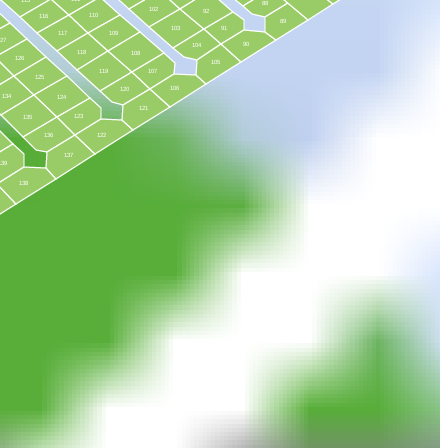
88
102
92
110
116
89
103
91
117
109
127
90
104
118
108
126
105
119
107
125
106
120
134
124
121
123
135
136
122
137
139
138