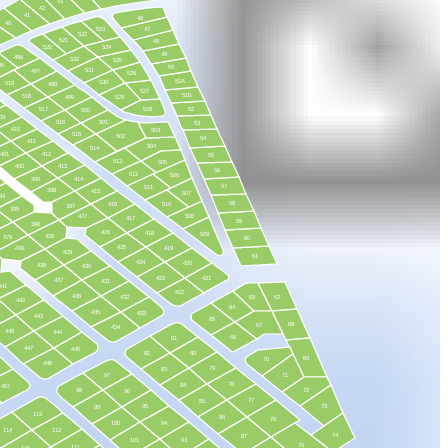
43
42
41
46
40
523
47
522
521
48
520
524
49
496
532
525
95
50
531
497
526
51А
530
519
498
527
51Б
518
499
529
517
528
52
500
09
516
501
53
410
503
515
502
54
411
504
514
401
412
55
513
505
400
413
56
512
506
399
414
57
511
398
415
507
94
58
416
510
397
395
427
508
417
59
396
426
418
509
428
379
60
425
439
419
429
61
424
420
438
430
423
421
437
431
441
422
436
432
63
62
442
64
435
433
443
65
68
67
434
448
444
66
81
447
445
82
80
69
70
446
79
83
97
71
78
84
457
98
72
96
77
85
95
73
99
113
86
76
100
94
114
112
74
87
101
93
75
111
115