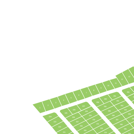
13
12
11
10
9
8
291
7
6
261
3
5
260
4
262
259
3
2
263
227
290
1
226
264
289
228
225
266
229
288
224
258
26
230
287
223
257
231
286
256
222
232
285
255
221
233
284