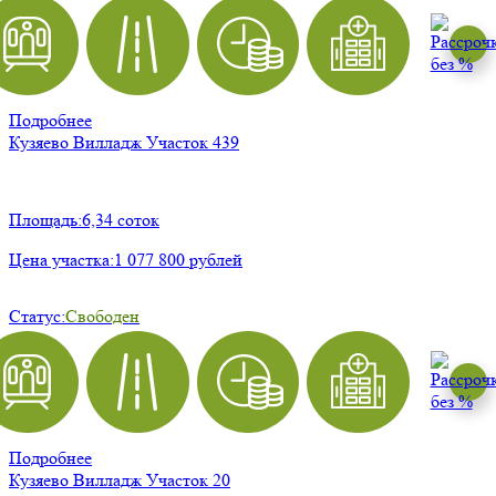
Подробнее
Кузяево Вилладж
Участок 439
Площадь:
6,34 соток
Цена участка:
1 077 800 рублей
Статус:
Свободен
Подробнее
Кузяево Вилладж
Участок 20