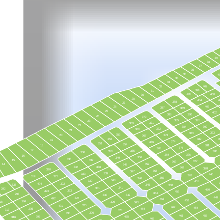
39
38
37
36
35
4
34
33
32
407
406
31
405
408
30
28
404
4
388
27
26
403
387
389
25
402
386
390
24
370
385
391
23
371
369
22
384
392
372
368
21
393
383
353
20
373
367
352
382
3
19
374
366
351
354
18
381
375
365
17
355
350
380
336
364
376
16
356
349
335
15
337
377
363
14
357
348
334
338
362
378
320
358
347
339
333
440
361
319
321
359
346
340
332
451
494
322
535
345
360
341
331
292
450
323
493
452
344
293
330
342
449
324
492
463
453
294
18
329
343
325
491
462
454
295
464
317
328
326
490
461
455
296
475
316
465