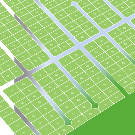
327
489
460
456
297
315
474
466
476
488
459
298
314
473
467
487
477
5
299
458
313
472
468
486
267
478
300
312
471
469
268
485
479
311
301
470
269
484
480
310
302
129
270
83
483
481
130
128
309
303
271
282
482
131
304
308
272
281
145
538
132
273
307
280
146
144
305
133
274
279
306
143
147
161
278
275
142
148
240
162
160
276
149
141
277
241
159
163
177
150
140
242
158
164
178
176
151
243
165
157
44
175
179
152
193
166
156
174
180
153
192
194
167
155
181
173
191
195
168
154
182
172
190
196
169
208
183
171
189
197
207
184
170
198
188
206
185
199
187
205
200
186
204