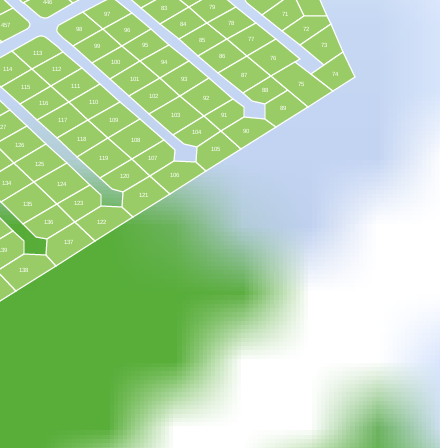
446
79
83
97
71
78
84
457
98
72
96
77
85
95
73
99
113
86
76
100
94
114
112
74
87
101
93
75
111
115
88
102
92
110
116
89
103
91
117
109
127
90
104
118
108
126
105
119
107
125
106
120
134
124
121
123
135
136
122
137
139
138