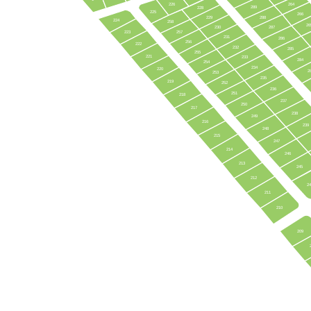
226
264
289
228
225
266
229
288
224
258
26
230
287
223
257
231
286
256
222
232
285
255
221
233
284
254
234
220
2
253
235
219
252
236
251
218
237
250
217
238
249
216
239
248
215
247
214
246
213
245
212
2
211
210
209