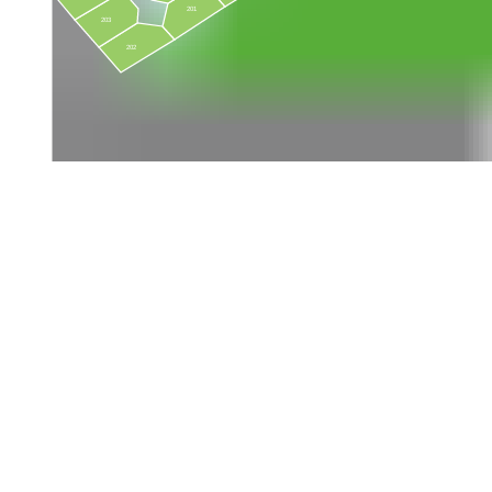
201
203
202