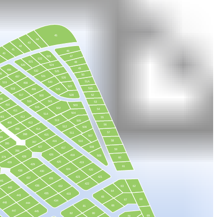
45
44
43
42
41
46
40
523
47
522
521
48
520
524
49
496
532
525
95
50
531
497
526
51А
530
519
498
527
51Б
518
499
529
517
528
52
500
09
516
501
53
410
503
515
502
54
411
504
514
401
412
55
513
505
400
413
56
512
506
399
414
57
511
398
415
507
94
58
416
510
397
395
427
508
417
59
396
426
418
509
428
379
60
425
439
419
429
61
424
420
438
430
423
421
437
431
441
422
436
432
63
62
442
64
435
433
443
65
68
67
434
448
444
66
81
447
445
82
80
69
70