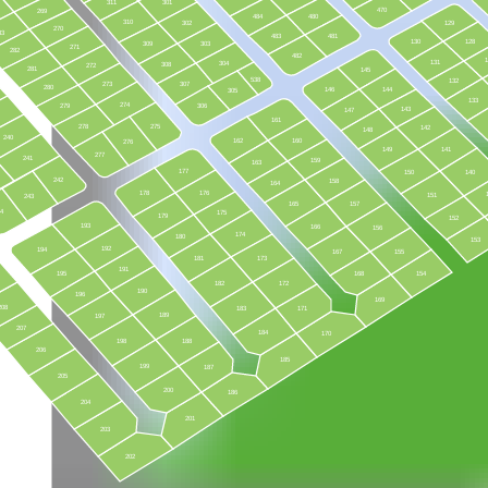
311
301
470
269
484
480
310
302
129
270
83
483
481
130
128
309
303
271
282
482
131
304
308
272
281
145
538
132
273
307
280
146
144
305
133
274
279
306
143
147
161
278
275
142
148
240
162
160
276
149
141
277
241
159
163
177
150
140
242
158
164
178
176
151
243
165
157
44
175
179
152
193
166
156
174
180
153
192
194
167
155
181
173
191
195
168
154
182
172
190
196
169
208
183
171
189
197
207
184
170
198
188
206
185
199
187
205
200
186
204
201
203
202