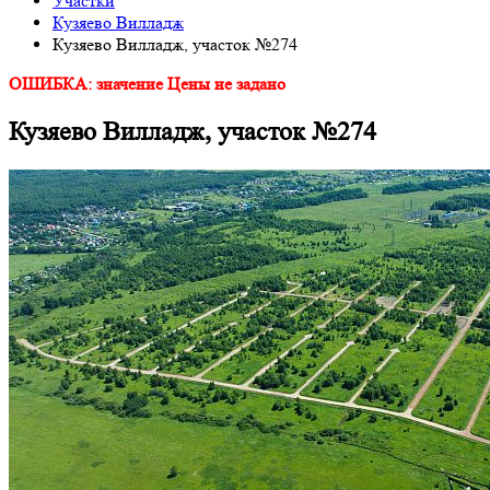
Участки
Кузяево Вилладж
Кузяево Вилладж, участок №274
ОШИБКА: значение Цены не задано
Кузяево Вилладж, участок №274