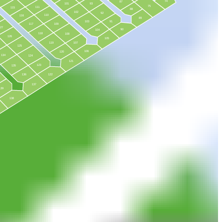
74
87
101
93
75
111
115
88
102
92
110
116
89
103
91
117
109
127
90
104
118
108
126
105
119
107
125
106
120
134
124
121
123
135
136
122
137
139
138