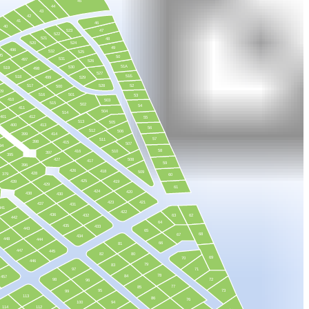
45
44
43
42
41
46
40
523
47
522
521
48
520
524
49
496
532
525
95
50
531
497
526
51А
530
519
498
527
51Б
518
499
529
517
528
52
500
09
516
501
53
410
503
515
502
54
411
504
514
401
412
55
513
505
400
413
56
512
506
399
414
57
511
398
415
507
94
58
416
510
397
395
427
508
417
59
396
426
418
509
428
379
60
425
439
419
429
61
424
420
438
430
423
421
437
431
441
422
436
432
63
62
442
64
435
433
443
65
68
67
434
448
444
66
81
447
445
82
80
69
70
446
79
83
97
71
78
84
457
98
72
96
77
85
95
73
99
113
86
76
100
94
114
112