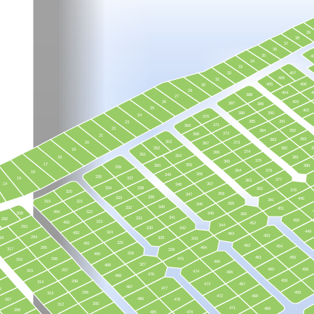
39
38
37
36
35
4
34
33
32
407
406
31
405
408
30
28
404
4
388
27
26
403
387
389
25
402
386
390
24
370
385
391
23
371
369
22
384
392
372
368
21
393
383
353
20
373
367
352
382
3
19
374
366
351
354
18
381
375
365
17
355
350
380
336
364
376
16
356
349
335
15
337
377
363
14
357
348
334
338
362
378
320
358
347
339
333
440
361
319
321
359
346
340
332
451
494
322
535
345
360
341
331
292
450
323
493
452
344
293
330
342
449
324
492
463
453
294
18
329
343
325
491
462
454
295
464
317
328
326
490
461
455
296
475
316
465
327
489
460
456
297
315
474
466
476
488
459
298
314
473
467
487
477
5
299
458
313
472
468
486
267
478
300
312
471
469
268
485
479