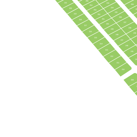
255
221
233
284
254
234
220
2
253
235
219
252
236
251
218
237
250
217
238
249
216
239
248
215
247
214
246
213
245
212
2
211
210
209