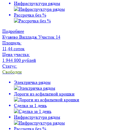
Инфраструктура рядом
Рассрочка без %
Подробнее
Кузяево Вилладж
Участок 14
Площадь:
11,44 соток
Цена участка:
1 944 800 рублей
Статус:
Свободен
Электричка рядом
Дороги из асфальтной крошки
Сделка за 1 день
Инфраструктура рядом
Рассрочка без %