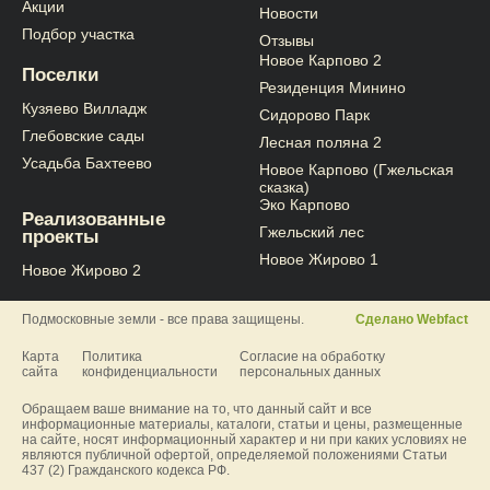
Акции
Новости
Подбор участка
Отзывы
Новое Карпово 2
Поселки
Резиденция Минино
Кузяево Вилладж
Сидорово Парк
Глебовские сады
Лесная поляна 2
Усадьба Бахтеево
Новое Карпово (Гжельская
сказка)
Эко Карпово
Реализованные
Гжельский лес
проекты
Новое Жирово 1
Новое Жирово 2
Подмосковные земли - все права защищены.
Сделано Webfact
Карта
Политика
Согласие на обработку
сайта
конфиденциальности
персональных данных
Обращаем ваше внимание на то, что данный сайт и все
информационные материалы, каталоги, статьи и цены, размещенные
на сайте, носят информационный характер и ни при каких условиях не
являются публичной офертой, определяемой положениями Статьи
437 (2) Гражданского кодекса РФ.