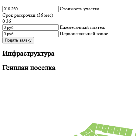
Cтоимость участка
Срок рассрочки (
36
мес)
0
36
Ежемесячный платеж
Первоначальный взнос
Подать заявку
Инфраструктура
Генплан поселка
7
6
5
4
3
2
14
1
13