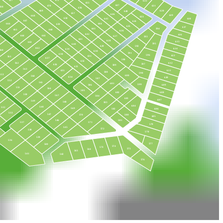
417
671
622
655
647
670
621
418
656
669
620
648
657
646
619
668
623
658
618
645
667
624
666
644
659
625
617
594
643
660
665
626
642
616
661
664
627
593
641
628
615
663
595
640
592
629
662
614
639
560
630
591
638
596
613
631
561
637
590
632
562
612
597
636
589
633
563
611
635
588
598
553
600
564
634
610
587
552
565
601
599
586
609
551
566
585
602
608
550
567
584
603
607
549
568
583
604
548
532
569
606
582
533
547
580
570
605
546
581
571
537
579
545
572
538
578
539
536
577
540
574
573
575
544
543
541
542
576