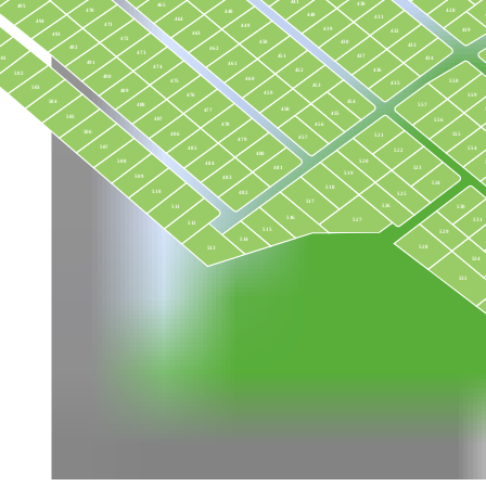
441
430
465
495
420
470
448
440
431
464
494
471
449
439
419
432
463
493
472
450
438
433
492
462
473
437
451
434
501
491
461
474
436
452
502
490
460
475
558
435
453
503
489
459
559
476
454
504
557
488
458
477
455
505
487
556
456
478
506
555
486
521
457
479
507
485
554
522
480
520
508
484
523
481
519
509
483
524
518
510
482
525
517
526
511
530
516
527
531
512
515
529
514
528
513
534
535