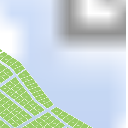
359
358
357
356
52
355
354
380
353
4
379
381
378
382
377
383
394
376
384
393
375
392
385
374
6
391
373
397
390
386
398
372
389
399
387
07
676
400
388
406
401
652
674
405
402
651
675
403
673
650
653
404
672
649
654