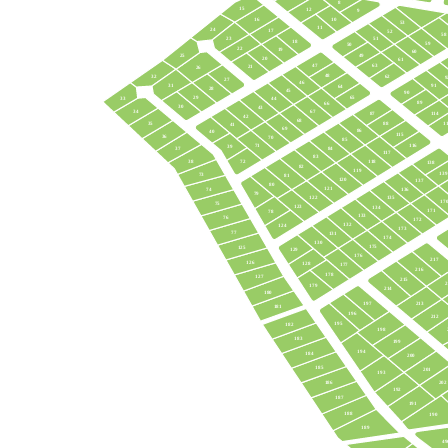
8
15
12
9
10
16
53
11
24
17
52
58
23
51
18
59
50
22
19
60
49
25
20
61
63
47
21
26
48
32
62
9
27
46
31
91
64
28
45
90
65
29
33
44
89
66
30
43
34
67
87
114
42
68
88
1
35
41
69
86
40
115
36
70
85
71
116
39
84
37
117
83
38
118
72
138
82
119
139
73
81
120
137
80
121
74
136
79
122
135
17
75
123
134
171
78
133
76
172
132
124
173
77
131
174
130
175
125
129
176
217
126
128
177
216
178
127
215
2
179
214
180
213
197
181
196
212
195
182
198
183
199
194
184
200
185
201
193
186
202
192
187
191
188
190
189
49