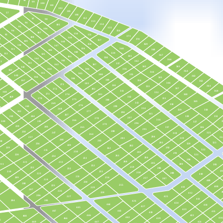
56
99
100
101
102
103
57
104
152
97
98
153
96
154
105
95
155
106
156
94
107
150
93
151
371
108
149
2
370
157
109
148
158
369
110
147
159
340
111
368
146
160
339
112
145
367
341
161
338
144
366
162
342
13
143
337
307
163
365
343
142
336
164
306
141
364
344
165
305
335
308
140
363
166
345
304
309
334
167
362
346
303
273
310
361
333
347
302
272
311
360
168
332
271
301
274
348
169
312
270
331
275
300
0
349
313
269
330
276
243
299
314
268
350
329
242
277
298
315
267
244
241
351
328
297
278
316
266
240
245
3
327
296
279
239
246
326
317
265
295
280
238
325
247
318
264
294
237
32
319
281
248
263
18
293
323
236
320
249
282
219
292
262
322
235
250
283
291
220
321
261
234
284
251
290
260
221
233
285
211
289
395
252
259
222
286
232
39
210
253
258
288
223
410
231
254
209
257
287
224
409
230
208
255
225
408
411
229
207
226
4
228
412
206
425
227
413
204
205
426
424
444
414
427
445
423
443
467
415
428
446
422
468
442
416
466
429
6
447
469
421