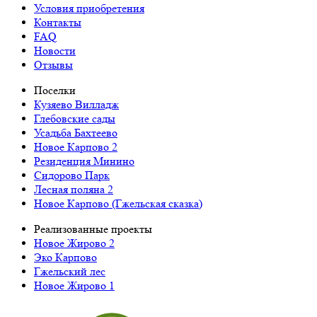
Условия приобретения
Контакты
FAQ
Новости
Отзывы
Поселки
Кузяево Вилладж
Глебовские сады
Усадьба Бахтеево
Новое Карпово 2
Резиденция Минино
Сидорово Парк
Лесная поляна 2
Новое Карпово (Гжельская сказка)
Реализованные проекты
Новое Жирово 2
Эко Карпово
Гжельский лес
Новое Жирово 1