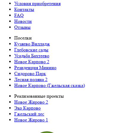
Условия приобретения
Контакты
FAQ
Новости
Отзывы
Поселки
Кузяево Вилладж
Глебовские сады
Усадьба Бахтеево
Новое Карпово 2
Резиденция Минино
Сидорово Парк
Лесная поляна 2
Новое Карпово (Гжельская сказка)
Реализованные проекты
Новое Жирово 2
Эко Карпово
Гжельский лес
Новое Жирово 1