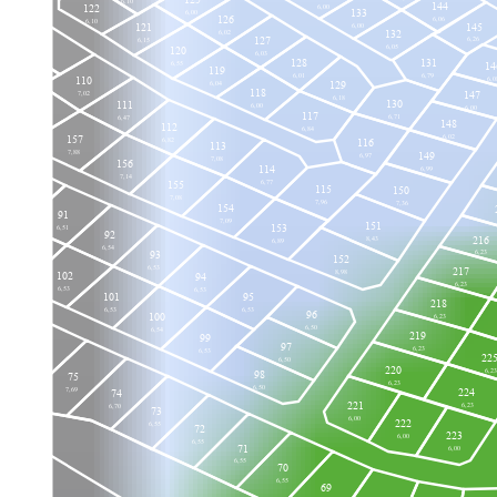
144
122
6,00
133
6,00
126
6,06
6,10
121
145
6,00
132
6,02
127
6,26
6,15
109
6,05
120
6,03
7,00
128
131
108
6,55
14
119
6,79
6,01
110
7,00
6,0
129
6,04
118
147
7,02
6,18
130
111
6,00
6,00
158
117
6,71
6,47
148
112
7,14
6,84
6,02
157
6,82
116
113
7,88
149
6,97
7,08
156
114
6,99
7,14
6,77
155
115
150
90
7,08
7,96
7,36
154
6,04
91
7,09
151
153
6,51
92
216
8,43
6,89
6,54
93
6,23
103
152
6,53
217
6,56
8,98
102
94
6,23
6,53
6,53
101
95
218
6,53
6,53
96
100
6,23
6,50
6,54
219
99
97
6,23
6,53
22
76
6,50
220
6,23
98
7,77
75
6,23
6,50
224
7,69
74
221
6,23
6,70
73
6,00
222
6,55
72
223
6,00
6,55
71
6,00
6,55
70
6,55
69