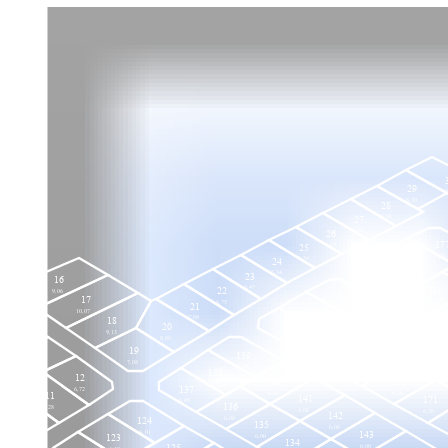
29
9
6,30
28
6,34
27
6,34
26
17
6,34
25
6,48
176
6,34
24
6,48
175
6,34
23
16
6,54
6,47
22
190
9,06
161
17
6,75
6,12
21
6,50
10,07
160
7,08
18
162
20
6,50
159
9,13
6,20
4
163
8,06
6,50
174
19
75
6,20
139
164
13
6,20
7,08
173
6,00
6,20
138
8,75
12
6,20
140
172
6,00
137
6,72
6,00
11
6,20
141
171
6,00
136
7,28
6,00
6,20
142
10
124
6,00
135
6,00
6,69
6,10
143
123
6,00
134
125
6,00
6,10