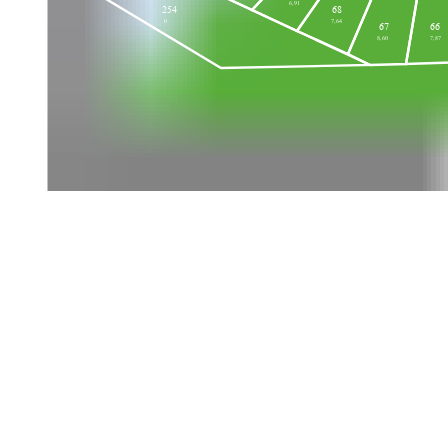
6,91
254
68
0
7,64
67
66
8,60
7,87