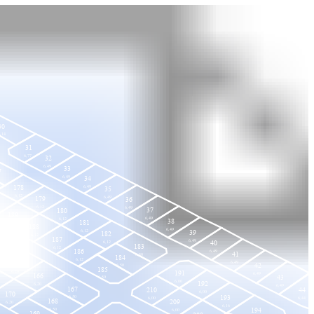
30
,14
31
6,77
32
6,49
33
7
6,49
34
178
6,49
35
6,12
6,49
179
36
6,12
6,49
37
180
189
6,49
6,12
38
181
6,12
188
6,49
6,12
39
182
6,12
187
6,49
40
6,12
183
6,12
186
6,49
41
6,50
184
6,12
165
6,49
42
6,50
185
191
6,20
6,49
166
43
6,50
6,00
192
6,20
6,49
167
210
44
6,00
170
193
6,50
6,44
6,00
168
209
6,20
6,16
194
6,50
6,00
169