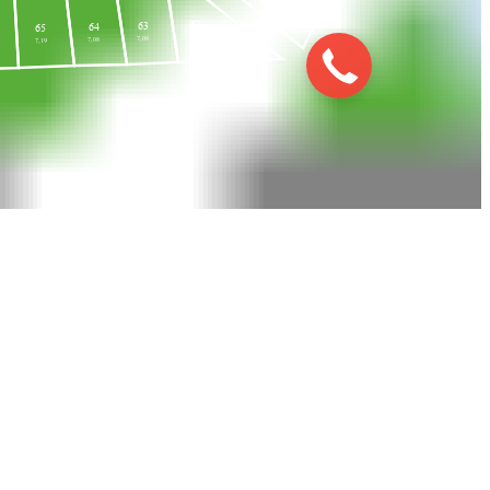
10,91
62
63
64
65
9,39
7,08
7,08
7,19