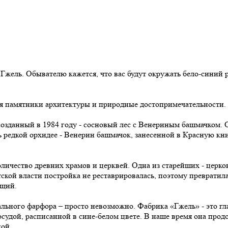
жель. Обывателю кажется, что вас будут окружать бело-синий ра
ятся памятники архитектуры и природные достопримечательности.
зданный в 1984 году - сосновый лес с Венериным башмачком. О
ь редкой орхидее - Венерин башмачок, занесенной в Красную кн
личество древних храмов и церквей. Одна из старейших - церко
кой власти постройка не реставрировалась, поэтому превратилась
ющий.
ного фарфора – просто невозможно. Фабрика «Гжель» - это гла
удой, расписанной в сине-белом цвете. В наше время она продо
пой.