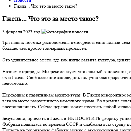
Новости
Гжель... Что это за место такое?
Гжель... Что это за место такое?
3 февраля 2023 год
Три наших поселка расположены непосредственно вблизи села Г
больше, чем просто гончарный промысел.
Это удивительное место, где как нигде развита культура, цен
Начнем с природы. Мы рекомендуем уникальный заповедник, со
села Гжель. Своё название заповедник получил благодаря очен
невозможно.
Переходим к памятникам архитектуры. В Гжели невероятное ко
века на месте разрушенного каменного храма. Во времена советс
восстанавливать. Сейчас церковь может посетить любой жела
Безусловно, приехать в Гжель и НЕ ПОСЕТИТЬ фабрику уникаль
Фабрика появилась во времена СССР и снабжала всю страну пос
Попасть на территорию фабрики можно с экскурсионной груп