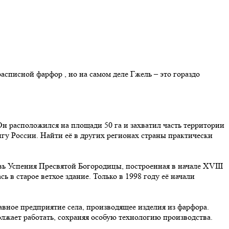
списной фарфор , но на самом деле Гжель – это гораздо
н расположился на площади 50 га и захватил часть территории
игу России. Найти её в других регионах страны практически
вь Успения Пресвятой Богородицы, построенная в начале XVIII
 в старое ветхое здание. Только в 1998 году её начали
вное предприятие села, производящее изделия из фарфора.
лжает работать, сохраняя особую технологию производства.