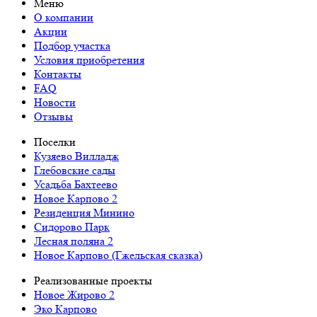
Меню
О компании
Акции
Подбор участка
Условия приобретения
Контакты
FAQ
Новости
Отзывы
Поселки
Кузяево Вилладж
Глебовские сады
Усадьба Бахтеево
Новое Карпово 2
Резиденция Минино
Сидорово Парк
Лесная поляна 2
Новое Карпово (Гжельская сказка)
Реализованные проекты
Новое Жирово 2
Эко Карпово