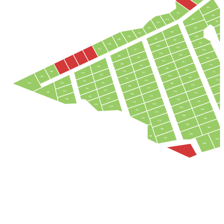
163
255
162
164
254
161
253
160
252
165
180
251
250
166
181
249
461
167
248
182
183
247
227
168
184
186
228
225
169
185
187
226
170
223
238
188
189
224
246
171
221
239
236
190
245
191
222
172
219
237
242
235
244
192
193
220
217
173
234
233
241
194
243
195
218
215
232
17
231
240
196
197
216
214
230
229
198
199
213
212
200
211
201
210
202
203
209
204
208
207
205
206