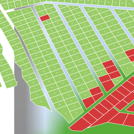
453
259
288
267
289
291
292
456
294
296
297
262
462
104
440
260
442
105
436
72
435
103
143
70
428
449
43
437
41
71
144
102
142
21
68
42
39
69
141
99
140
20
67
159
40
100
38
66
98
139
138
65
17
158
97
37
137
36
96
64
136
157
62
95
35
135
63
34
94
134
156
60
93
33
133
61
92
32
432
132
59
91
31
131
58
90
155
29
130
57
89
30
129
56
154
88
28
127
55
87
128
27
54
86
153
125
53
85
126
26
52
83
152
124
4
51
84
123
25
50
151
81
122
175
82
121
150
79
120
49
176
24
80
119
149
426
78
177
48
77
430
446
117
178
76
441
118
451
148
116
179
75
115
147
450
114
113
146
74
112
111
110
145
109
108
106
107