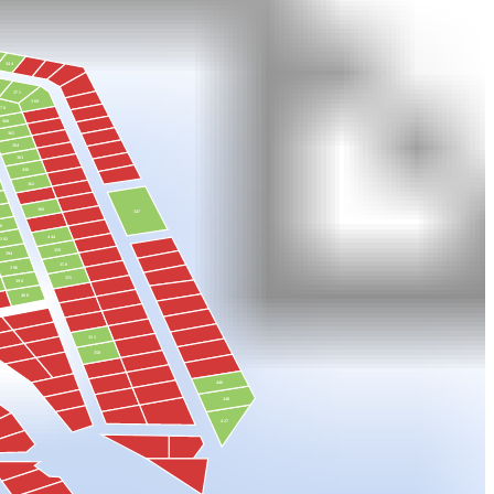
344
371
369
370
368
365
364
363
438
362
360
347
0
444
392
359
394
358
396
355
398
400
351
350
448
348
427