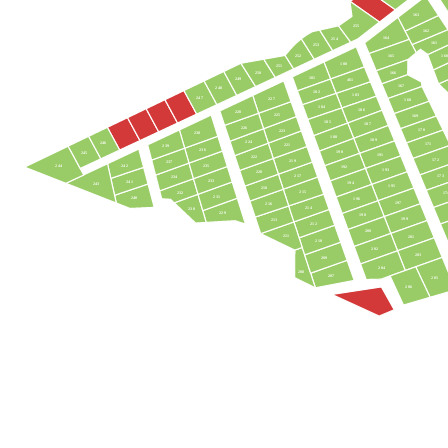
163
255
162
164
254
161
253
160
252
165
180
251
250
166
181
249
461
167
248
182
183
247
227
168
184
186
228
225
169
185
187
226
170
223
238
188
189
224
246
171
221
239
236
190
245
191
222
172
219
237
242
235
244
192
193
220
217
173
234
233
241
194
243
195
218
215
232
17
231
240
196
197
216
214
230
229
198
199
213
212
200
211
201
210
202
203
209
204
208
207
205
206