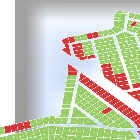
431
341
342
343
340
339
374
373
338
423
372
337
336
335
334
375
376
333
332
378
416
377
417
380
415
419
379
414
381
412
420
454
413
382
411
421
383
410
384
409
422
385
408
386
407
387
406
404
388
389
405
39
403
391
402
393
401
395
397
330
399
329
328
327
316
425
315
445
314
317
313
326
424
311
312
325
309
310
322
324
308
305
321
323
306
303
304
275
272
276
301
277
320
319
318
271
302
270
299
300
274
278а
273
281
258
283
258
286
278б
269
429
290
266
293
295
298
263
457
443
452
279
261
280
282
284
268