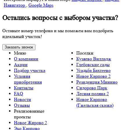
Навигатор
,
Google Maps
Остались вопросы с выбором участка?
Оставьте номер телефона и мы поможем вам подобрать
идеальный участок!
Заказать звонок
Меню
Поселки
О компании
Кузяево Вилладж
Акции
Глебовские сады
Подбор участка
Усадьба Бахтеево
Условия
Новое Карпово 2
приобретения
Резиденция Минино
Контакты
Сидорово Парк
FAQ
Лесная поляна 2
Новости
Новое Карпово
Отзывы
(Гжельская сказка)
Реализованные
проекты
Новое Жирово 2
Эко Карпово