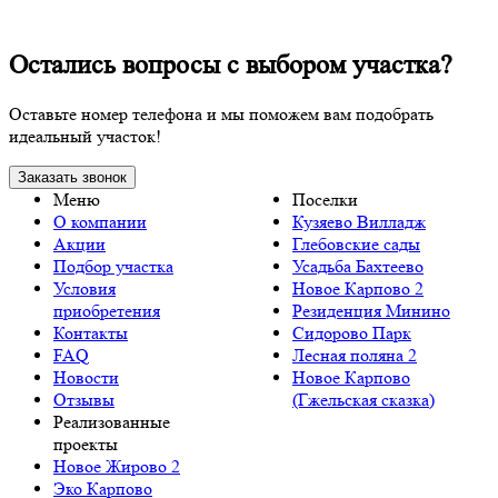
Остались вопросы с выбором участка?
Оставьте номер телефона и мы поможем вам подобрать
идеальный участок!
Заказать звонок
Меню
Поселки
О компании
Кузяево Вилладж
Акции
Глебовские сады
Подбор участка
Усадьба Бахтеево
Условия
Новое Карпово 2
приобретения
Резиденция Минино
Контакты
Сидорово Парк
FAQ
Лесная поляна 2
Новости
Новое Карпово
Отзывы
(Гжельская сказка)
Реализованные
проекты
Новое Жирово 2
Эко Карпово