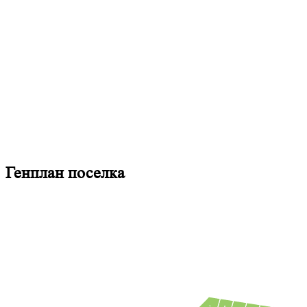
Генплан поселка
7
6