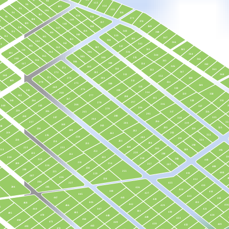
98
153
96
154
105
95
155
106
156
94
107
150
93
151
371
108
149
2
370
157
109
148
158
369
110
147
159
340
111
368
146
160
339
112
145
367
341
161
338
144
366
162
342
13
143
337
307
163
365
343
142
336
164
306
141
364
344
165
305
335
308
140
363
166
345
304
309
334
167
362
346
303
273
310
361
333
347
302
272
311
360
168
332
271
301
274
348
169
312
270
331
275
300
0
349
313
269
330
276
243
299
314
268
350
329
242
277
298
315
267
244
241
351
328
297
278
316
266
240
245
3
327
296
279
239
246
326
317
265
295
280
238
325
247
318
264
294
237
32
319
281
248
263
18
293
323
236
320
249
282
219
292
262
322
235
250
283
291
220
321
261
234
284
251
290
260
221
233
285
211
289
395
252
259
222
286
232
39
210
253
258
288
223
410
231
254
209
257
287
224
409
230
208
255
225
408
411
229
207
226
4
228
412
206
425
227
413
204
205
426
424
444
414
427
445
423
443
467
415
428
446
422
468
442
416
466
429
6
447
469
421
441
430
465
495
420
470
448
440
431
464
494
471
449
439
419
432
463
493
472