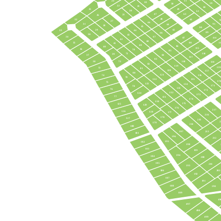
23
51
18
59
50
22
19
60
49
25
20
61
63
47
21
26
48
32
62
9
27
46
31
91
64
28
45
90
65
29
33
44
89
66
30
43
34
67
87
114
42
68
88
1
35
41
69
86
40
115
36
70
85
71
116
39
84
37
117
83
38
118
72
138
82
119
139
73
81
120
137
80
121
74
136
79
122
135
17
75
123
134
171
78
133
76
172
132
124
173
77
131
174
130
175
125
129
176
217
126
128
177
216
178
127
215
2
179
214
180
213
197
181
196
212
195
182
198
183
199
194
184
200
185
201
193
186
202
192
187
191
188
190
189
49
497
498
499