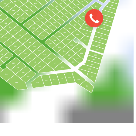
645
667
624
666
644
659
625
617
594
643
660
665
626
642
616
661
664
627
593
641
628
615
663
595
640
592
629
662
614
639
560
630
591
638
596
613
631
561
637
590
632
562
612
597
636
589
633
563
611
635
588
598
553
600
564
634
610
587
552
565
601
599
586
609
551
566
585
602
608
550
567
584
603
607
549
568
583
604
548
532
569
606
582
533
547
580
570
605
546
581
571
537
579
545
572
538
578
539
536
577
540
574
573
575
544
543
541
542
576