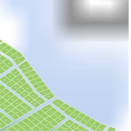
359
358
357
356
52
355
354
380
353
4
379
381
378
382
377
383
394
376
384
393
375
392
385
374
6
391
373
397
390
386
398
372
389
399
387
07
676
400
388
406
401
652
674
405
402
651
675
403
673
650
653
404
672
649
654
417
671
622
655
647
670
621
418
656
669
620
648
657
646
619
668
623
658
618