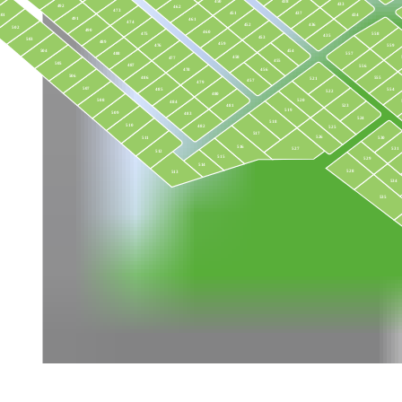
450
438
433
492
462
473
437
451
434
501
491
461
474
436
452
502
490
460
475
558
435
453
503
489
459
559
476
454
504
557
488
458
477
455
505
487
556
456
478
506
555
486
521
457
479
507
485
554
522
480
520
508
484
523
481
519
509
483
524
518
510
482
525
517
526
511
530
516
527
531
512
515
529
514
528
513
534
535