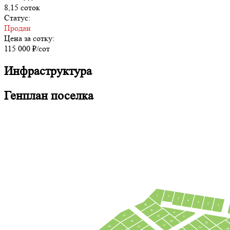
8,15 соток
Статус:
Продан
Цена за сотку:
115 000 ₽/сот
Инфраструктура
Генплан поселка
7
6
5
4
3
2
14
1
13
8
15
12
9
10
16
53
11
24
17
52
58