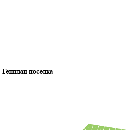
Генплан поселка
7
6
5