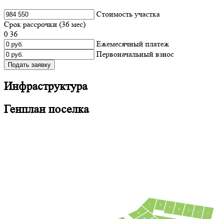
Cтоимость участка
Срок рассрочки (
36
мес)
0
36
Ежемесячный платеж
Первоначальный взнос
Подать заявку
Инфраструктура
Генплан поселка
7
6
5
4
3
2
14
1
13