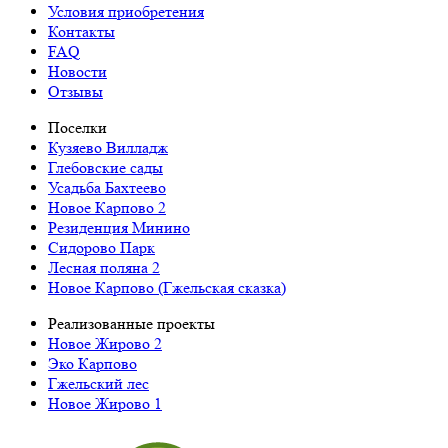
Условия приобретения
Контакты
FAQ
Новости
Отзывы
Поселки
Кузяево Вилладж
Глебовские сады
Усадьба Бахтеево
Новое Карпово 2
Резиденция Минино
Сидорово Парк
Лесная поляна 2
Новое Карпово (Гжельская сказка)
Реализованные проекты
Новое Жирово 2
Эко Карпово
Гжельский лес
Новое Жирово 1