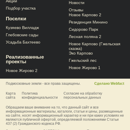
Акции
Новости
Подбор участка
Отзывы
Новое Карпово 2
Поселки
Резиденция Минино
Кузяево Вилладж
Сидорово Парк
Глебовские сады
Лесная поляна 2
Усадьба Бахтеево
Новое Карпово (Гжельская
сказка)
Эко Карпово
Реализованные
Гжельский лес
проекты
Новое Жирово 1
Новое Жирово 2
Подмосковные земли - все права защищены.
Сделано Webfact
Карта
Политика
Согласие на обработку
сайта
конфиденциальности
персональных данных
Обращаем ваше внимание на то, что данный сайт и все
информационные материалы, каталоги, статьи и цены, размещенные
на сайте, носят информационный характер и ни при каких условиях не
являются публичной офертой, определяемой положениями Статьи
437 (2) Гражданского кодекса РФ.