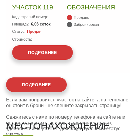
УЧАСТОК 119
ОБОЗНАЧЕНИЯ
Кадастровый номер:
Продано
6,03 соток
Площадь:
Забронирован
Продан
Статус:
Стоимость:
ПОДРОБНЕЕ
ПОДРОБНЕЕ
Если вам понравился участок на сайте, а на генплане
он стоит в брони - не спешите закрывать страницу!
Свяжитесь с нами по номеру телефона на сайте или
оставьте заявку на звонок - наши менеджеры с
МЕСТОНАХОЖДЕНИЕ
удовольствием уточнят для вас актуальный статус
участка.