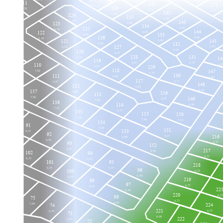
6,00
11
6,20
141
171
6,00
136
7,28
6,00
6,20
142
10
124
6,00
135
6,00
6,69
6,10
143
123
6,00
134
125
6,00
6,10
144
122
6,00
133
6,00
126
6,06
6,10
121
145
6,00
132
6,02
127
6,26
6,15
109
6,05
120
6,03
7,00
128
131
108
6,55
14
119
6,79
6,01
110
7,00
6,0
129
6,04
118
147
7,02
6,18
130
111
6,00
6,00
158
117
6,71
6,47
148
112
7,14
6,84
6,02
157
6,82
116
113
7,88
149
6,97
7,08
156
114
6,99
7,14
6,77
155
115
150
90
7,08
7,96
7,36
154
6,04
91
7,09
151
153
6,51
92
216
8,43
6,89
6,54
93
6,23
103
152
6,53
217
6,56
8,98
102
94
6,23
6,53
6,53
101
95
218
6,53
6,53
96
100
6,23
6,50
6,54
219
99
97
6,23
6,53
22
76
6,50
220
6,23
98
7,77
75
6,23
6,50
224
7,69
74
221
6,23
6,70
73
6,00
222
6,55
72