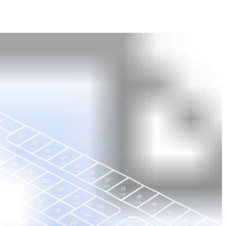
30
,14
31
6,77
32
6,49
33
7
6,49
34
178
6,49
35
6,12
6,49
179
36
6,12
6,49
37
180
189
6,49
6,12
38
181
6,12
188
6,49
6,12
39
182
6,12
187
6,49
40
6,12
183
6,12
186
6,49
41
6,50
184
6,12
165
6,49
42
6,50
185
191
6,20
6,49