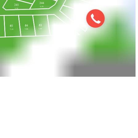
244
60
245
6,50
8,40
6,50
61
10,91
62
63
64
65
9,39
7,08
7,08
7,19