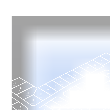
29
9
6,30
28
6,34
27
6,34
26
17
6,34
25
6,48
176
6,34
24
6,48
175
6,34
23
16
6,54
6,47
22
190
9,06
161
17
6,75
6,12
21
6,50
10,07
160
7,08
18
162
20
6,50
159
9,13
6,20
4
163
8,06
6,50
174
19
75
6,20
139
164
13
6,20
7,08
173
6,00
6,20
138
8,75
12
6,20
140
172
6,00
137
6,72