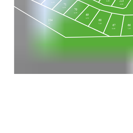
223
6,00
6,55
71
6,00
6,55
70
6,55
69
6,91
254
68
0
7,64
67
66
8,60
7,87