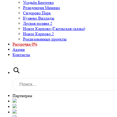
Усадьба Бахтеево
Резиденция Минино
Сидорово Парк
Кузяево Вилладж
Лесная поляна 2
Новое Карпово (Гжельская сказка)
Новое Карпово 2
Реализованные проекты
Рассрочка 0%
Акции
Контакты
Партнерам