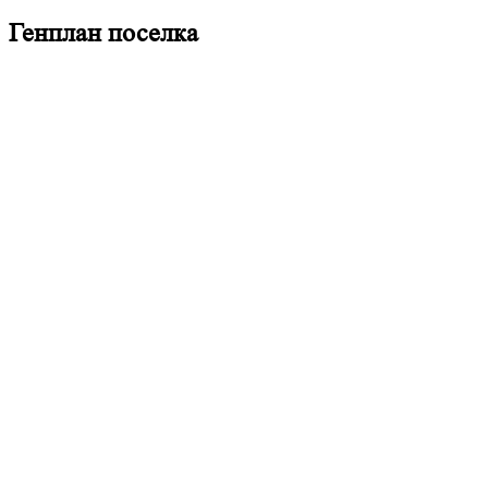
Генплан поселка
15
9,54
1
8,