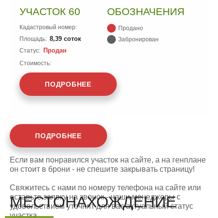
УЧАСТОК 60
ОБОЗНАЧЕНИЯ
Кадастровый номер:
Продано
8,39 соток
Площадь:
Забронирован
Продан
Статус:
Стоимость:
ПОДРОБНЕЕ
ПОДРОБНЕЕ
Если вам понравился участок на сайте, а на генплане
он стоит в брони - не спешите закрывать страницу!
Свяжитесь с нами по номеру телефона на сайте или
оставьте заявку на звонок - наши менеджеры с
МЕСТОНАХОЖДЕНИЕ
удовольствием уточнят для вас актуальный статус
участка.