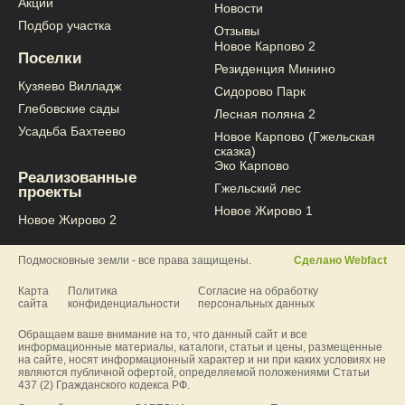
Акции
Новости
Подбор участка
Отзывы
Новое Карпово 2
Поселки
Резиденция Минино
Кузяево Вилладж
Сидорово Парк
Глебовские сады
Лесная поляна 2
Усадьба Бахтеево
Новое Карпово (Гжельская
сказка)
Эко Карпово
Реализованные
Гжельский лес
проекты
Новое Жирово 1
Новое Жирово 2
Подмосковные земли - все права защищены.
Сделано Webfact
Карта
Политика
Согласие на обработку
сайта
конфиденциальности
персональных данных
Обращаем ваше внимание на то, что данный сайт и все
информационные материалы, каталоги, статьи и цены, размещенные
на сайте, носят информационный характер и ни при каких условиях не
являются публичной офертой, определяемой положениями Статьи
437 (2) Гражданского кодекса РФ.